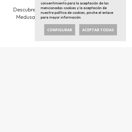
consentimiento para la aceptación de las
mencionadas cookies y la aceptación de
Descubre las últimas noticias generadas por
nuestra
política de cookies
, pinche el enlace
Medusa, así como otras convocatorias de
para mayor información.
interés.
CONFIGURAR
ACEPTAR TODAS